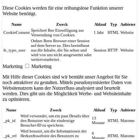
Diese Cookies werden für eine reibungslose Funktion unserer
Website benötigt.
Name
Zweck
Ablauf
Typ
Anbieter
Speichert Ihre Einwilligung zur
CookieConsent
1 Jahr
HTML
Website
Verwendung von Cookies.
Ordnet Ihren Browser einer Session
auf dem Server zu. Dies beeinflusst
fe_typo_user
nur die Inhalte, die Sie sehen und
Session
HTTP
Website
wird von uns nicht ausgewertet oder
weiterverarbeitet.
Marketing
Marketing
Mit Hilfe dieser Cookies sind wir bemüht unser Angebot für Sie
noch attraktiver zu gestalten. Mittels pseudonymisierter Daten von
Websitenutzern kann der Nutzerfluss analysiert und beurteilt
werden. Dies gibt uns die Möglichkeit Werbe- und Websiteinhalte
zu optimieren.
Name
Zweck
Ablauf
Typ
Anbieter
Wird verwendet, um ein paar Details über
13
_pk_id
den Benutzer wie die eindeutige
HTML
Matomo
Monate
Besucher-ID zu speichern.
Wird benutzt, um die Informationen der
6
_pk_ref
Herkunftswebsite des Benutzers zu
HTML
Matomo
Monate